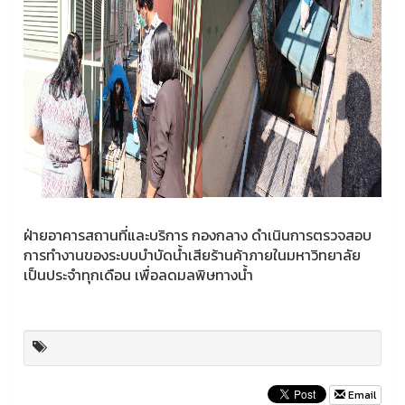
ฝ่ายอาคารสถานที่และบริการ กองกลาง ดำเนินการตรวจสอบ
การทำงานของระบบบำบัดน้ำเสียร้านค้าภายในมหาวิทยาลัย
เป็นประจำทุกเดือน เพื่อลดมลพิษทางน้ำ
Email