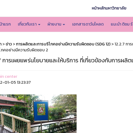
หน้าหลักมหาวิทยาลัย
น้าแรก
เกี่ยวกับเรา
ฝ่ายงาน
เอกสารดาว์นโหลด
แนะนำ ติชม ร
ก
>
ข่าว
>
การผลิตและการบริโภคอย่างมีความรับผิดชอบ (SDG 12)
> 12.2.7 การ
โภคอย่างมีความรับผิดชอบ 2
.7 การเผยแพร่นโยบายและให้บริการ ที่เกี่ยวข้องกับการผล
n center
-01-05 13:23:37