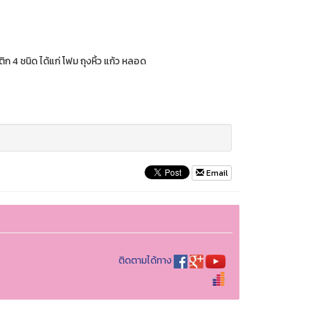
 ชนิด ได้แก่ โฟม ถุงหิ้ว แก้ว หลอด
Email
ติดตามได้ทาง