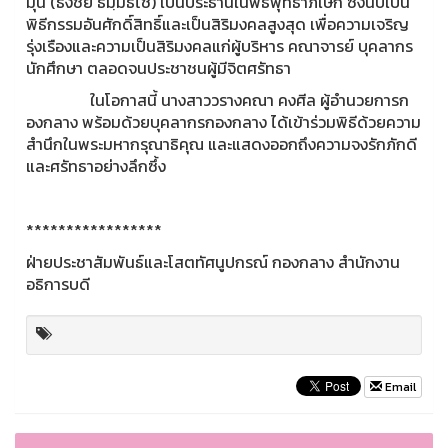
มุนี (ธงชัย ธมฺมธโช) เป็นประธานในพิธีพุทธาภิเษก ซึ่งนับเป็น
พิธีกรรมอันศักดิ์สิทธิ์และเป็นสิริมงคลสูงสุด เพื่อความเจริญ
รุ่งเรืองและความเป็นสิริมงคลแก่ผู้บริหาร คณาจารย์ บุคลากร
นักศึกษา ตลอดจนประชาชนผู้มีจิตศรัทธา
ในโอกาสนี้ นางสาววรางคณา คงศีล ผู้อำนวยการก
องกลาง พร้อมด้วยบุคลากรกองกลาง ได้เข้าร่วมพิธีด้วยความ
สำนึกในพระมหากรุณาธิคุณ และแสดงออกถึงความจงรักภักดี
และศรัทธาอย่างลึกซึ้ง
*****************
ฝ่ายประชาสัมพันธ์และโสตทัศนูปกรณ์ กองกลาง สำนักงาน
อธิการบดี
Email